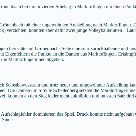
nenbach bei ihrem vierten Spieltag in Marktoffingen nur einen Punkt
 Grönenbach mit einer ungewohnten Aufstellung nach Marktoffingen. Di
ck) verzichten, konnten aber dafür zwei junge Volleyballerinnen – Laur
gen herrschte auf Grönenbachs Seite eine sehr zurückhaltende und un
it Eigenfehlern die Punkte an die Damen aus Marktoffingen. Erkämpfte
n die Marktoffingerinnen abgeben.
 Selbstbewusstsein und trotz neuer und ungewohnter Aufstellung ka
sspiel. Die Damen um Sibylle Schellenberg setzten die Marktoffingerin
ei, konnten an den Sieg leider nicht anknüpfen und mussten Satz drei a
r, Aufschlagfehler dominierten das Spiel, Druck konnte nicht aufgebau
n Spiels.