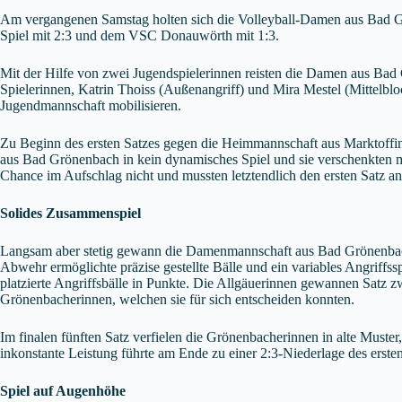
Am vergangenen Samstag holten sich die Volleyball-Damen aus Bad Grö
Spiel mit 2:3 und dem VSC Donauwörth mit 1:3.
Mit der Hilfe von zwei Jugendspielerinnen reisten die Damen aus Bad
Spielerinnen, Katrin Thoiss (Außenangriff) und Mira Mestel (Mittelblo
Jugendmannschaft mobilisieren.
Zu Beginn des ersten Satzes gegen die Heimmannschaft aus Marktoffin
aus Bad Grönenbach in kein dynamisches Spiel und sie verschenkten m
Chance im Aufschlag nicht und mussten letztendlich den ersten Satz a
Solides Zusammenspiel
Langsam aber stetig gewann die Damenmannschaft aus Bad Grönenbach
Abwehr ermöglichte präzise gestellte Bälle und ein variables Angriff
platzierte Angriffsbälle in Punkte. Die Allgäuerinnen gewannen Satz zw
Grönenbacherinnen, welchen sie für sich entscheiden konnten.
Im finalen fünften Satz verfielen die Grönenbacherinnen in alte Muste
inkonstante Leistung führte am Ende zu einer 2:3-Niederlage des erste
Spiel auf Augenhöhe