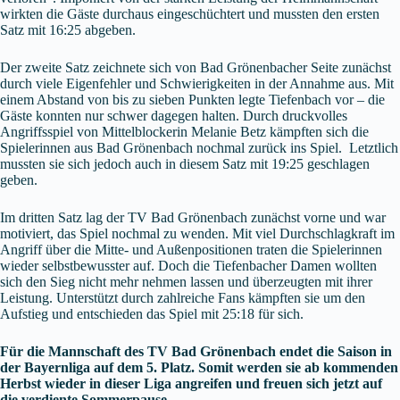
wirkten die Gäste durchaus eingeschüchtert und mussten den ersten
Satz mit 16:25 abgeben.
Der zweite Satz zeichnete sich von Bad Grönenbacher Seite zunächst
durch viele Eigenfehler und Schwierigkeiten in der Annahme aus. Mit
einem Abstand von bis zu sieben Punkten legte Tiefenbach vor – die
Gäste konnten nur schwer dagegen halten. Durch druckvolles
Angriffsspiel von Mittelblockerin Melanie Betz kämpften sich die
Spielerinnen aus Bad Grönenbach nochmal zurück ins Spiel. Letztlich
mussten sie sich jedoch auch in diesem Satz mit 19:25 geschlagen
geben.
Im dritten Satz lag der TV Bad Grönenbach zunächst vorne und war
motiviert, das Spiel nochmal zu wenden. Mit viel Durchschlagkraft im
Angriff über die Mitte- und Außenpositionen traten die Spielerinnen
wieder selbstbewusster auf. Doch die Tiefenbacher Damen wollten
sich den Sieg nicht mehr nehmen lassen und überzeugten mit ihrer
Leistung. Unterstützt durch zahlreiche Fans kämpften sie um den
Aufstieg und entschieden das Spiel mit 25:18 für sich.
Für die Mannschaft des TV Bad Grönenbach endet die Saison in
der Bayernliga auf dem 5. Platz. Somit werden sie ab kommenden
Herbst wieder in dieser Liga angreifen und freuen sich jetzt auf
die verdiente Sommerpause.