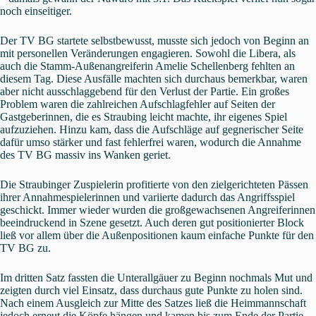
noch einseitiger.
Der TV BG startete selbstbewusst, musste sich jedoch von Beginn an
mit personellen Veränderungen engagieren. Sowohl die Libera, als
auch die Stamm-Außenangreiferin Amelie Schellenberg fehlten an
diesem Tag. Diese Ausfälle machten sich durchaus bemerkbar, waren
aber nicht ausschlaggebend für den Verlust der Partie. Ein großes
Problem waren die zahlreichen Aufschlagfehler auf Seiten der
Gastgeberinnen, die es Straubing leicht machte, ihr eigenes Spiel
aufzuziehen. Hinzu kam, dass die Aufschläge auf gegnerischer Seite
dafür umso stärker und fast fehlerfrei waren, wodurch die Annahme
des TV BG massiv ins Wanken geriet.
Die Straubinger Zuspielerin profitierte von den zielgerichteten Pässen
ihrer Annahmespielerinnen und variierte dadurch das Angriffsspiel
geschickt. Immer wieder wurden die großgewachsenen Angreiferinnen
beeindruckend in Szene gesetzt. Auch deren gut positionierter Block
ließ vor allem über die Außenpositionen kaum einfache Punkte für den
TV BG zu.
Im dritten Satz fassten die Unterallgäuer zu Beginn nochmals Mut und
zeigten durch viel Einsatz, dass durchaus gute Punkte zu holen sind.
Nach einem Ausgleich zur Mitte des Satzes ließ die Heimmannschaft
jedoch erneut die Köpfe hängen und kamen bis zum Ende der Partie